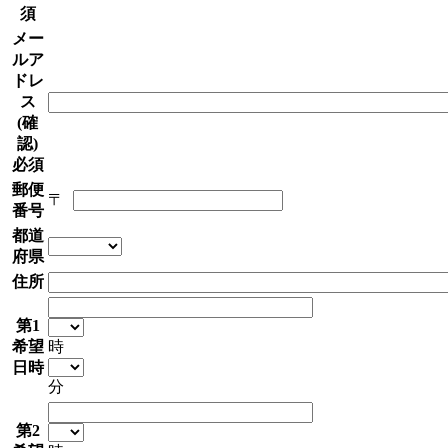
須
メー
ルア
ドレ
ス
(確
認)
必須
郵便
番号
都道
府県
住所
第1
希望
時
日時
分
第2