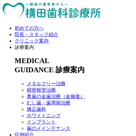
初めての方へ
院長・スタッフ紹介
クリニック案内
診療案内
MEDICAL
GUIDANCE
診療案内
メタルフリー治療
精密根管治療
奥歯の金歯治療（金修復）
むし歯・歯周病治療
矯正歯科
ホワイトニング
インプラント
歯のメインテナンス
症例紹介