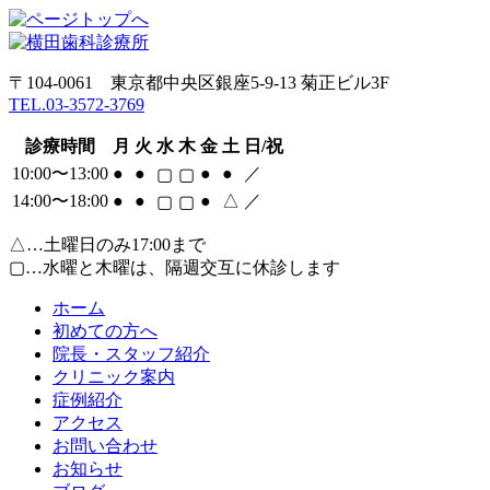
〒104-0061 東京都中央区銀座5-9-13 菊正ビル3F
TEL.03-3572-3769
診療時間
月
火
水
木
金
土
日/祝
10:00〜13:00
●
●
●
●
／
▢
▢
14:00〜18:00
●
●
●
△
／
▢
▢
△
…土曜日のみ17:00まで
▢
…水曜と木曜は、隔週交互に休診します
ホーム
初めての方へ
院長・スタッフ紹介
クリニック案内
症例紹介
アクセス
お問い合わせ
お知らせ